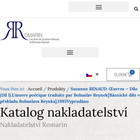
0
0,00
€
Vous êtes ici :
Accueil
/
Produkty
/
Suzanne RENAUD: Œuvres – Dílo
(Díl I).L’œuvre poétique traduite par Bohuslav Reynek[Básnické dílo v
překladu Bohuslava Reynka].1995Vyprodáno
Katalog nakladatelství
Nakladatelství Romarin