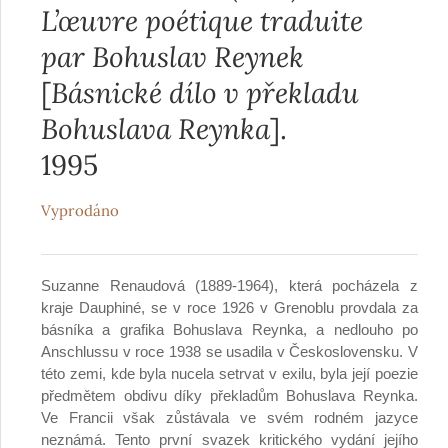
L’œuvre poétique traduite
par Bohuslav Reynek
[
Básnické dílo v překladu
Bohuslava Reynka
].
1995
Vyprodáno
Suzanne Renaudová (1889-1964), která pocházela z
kraje Dauphiné, se v roce 1926 v Grenoblu provdala za
básníka a grafika Bohuslava Reynka, a nedlouho po
Anschlussu v roce 1938 se usadila v Československu. V
této zemi, kde byla nucela setrvat v exilu, byla její poezie
předmětem obdivu díky překladům Bohuslava Reynka.
Ve Francii však zůstávala ve svém rodném jazyce
neznámá. Tento první svazek kritického vydání jejího