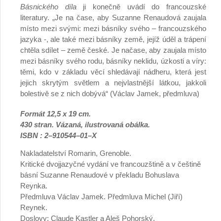
Básnického díla
ji konečně uvádí do francouzské
literatury. „Je na čase, aby Suzanne Renaudová zaujala
místo mezi svými: mezi básníky svého – francouzského
jazyka -, ale také mezi básníky země, jejíž úděl a trápení
chtěla sdílet – země české. Je načase, aby zaujala místo
mezi básníky svého rodu, básníky neklidu, úzkosti a víry:
těmi, kdo v základu věcí shledávají nádheru, která jest
jejich skrytým světlem a nejvlastnější látkou, jakkoli
bolestivě se z nich dobývá“ (Václav Jamek, předmluva)
Formát 12,5 x 19 cm.
430 stran. Vázaná, ilustrovaná obálka.
ISBN : 2–910544–01–X
Nakladatelství Romarin, Grenoble.
Kritické dvojjazyčné vydání ve francouzštině a v češtině
básní Suzanne Renaudové v překladu Bohuslava
Reynka.
Předmluva Václav Jamek. Předmluva Michel (Jiří)
Reynek.
Doslovy: Claude Kastler a Aleš Pohorský.