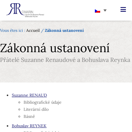
Vous êtes ici :
Accueil
/
Zákonná ustanovení
Zákonná ustanovení
Přátelé Suzanne Renaudové a Bohuslava Reynka
Suzanne RENAUD
Bibliografické údaje
Literární dílo
Básně
Bohuslav REYNEK