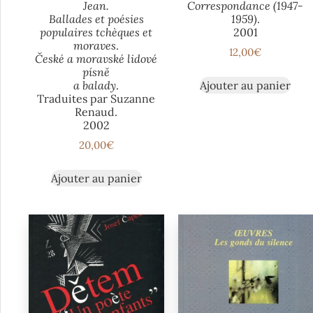
Jean.
Correspondance (1947-
Ballades et poésies
1959)
.
populaires tchèques et
2001
moraves
.
12,00
€
České a moravské lidové
písně
Ajouter au panier
a balady
.
Traduites par Suzanne
Renaud.
2002
20,00
€
Ajouter au panier