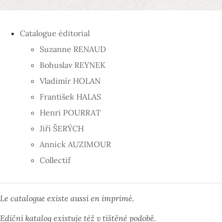
Catalogue éditorial
Suzanne RENAUD
Bohuslav REYNEK
Vladimír HOLAN
František HALAS
Henri POURRAT
Jiří ŠERÝCH
Annick AUZIMOUR
Collectif
Le catalogue existe aussi en imprimé.
Ediční katalog existuje též v tištěné podobě.