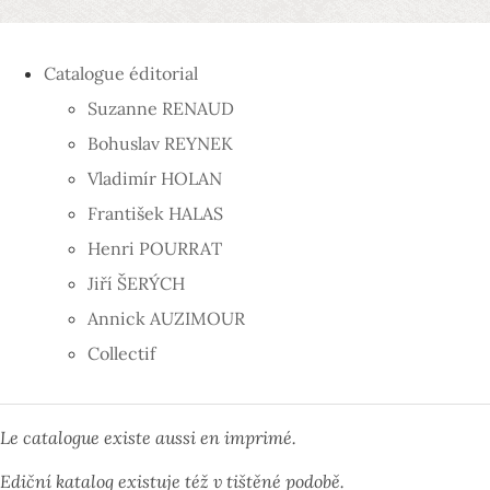
Catalogue éditorial
Suzanne RENAUD
Bohuslav REYNEK
Vladimír HOLAN
František HALAS
Henri POURRAT
Jiří ŠERÝCH
Annick AUZIMOUR
Collectif
Le catalogue existe aussi en imprimé.
Ediční katalog existuje též v tištěné podobě.