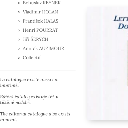
Bohuslav REYNEK
Vladimír HOLAN
František HALAS
Henri POURRAT
Jiří ŠERÝCH
Annick AUZIMOUR
Collectif
Le catalogue existe aussi en
imprimé.
Ediční katalog existuje též v
tištěné podobě.
The editorial catalogue also exists
in print.