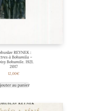
ohuslav REYNEK :
ttres à Bohumila –
isy Bohumile. 1921.
2017
12,00
€
jouter au panier