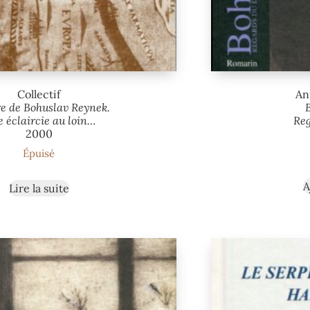
Collectif
An
e de Bohuslav Reynek.
 éclaircie au loin…
Re
2000
Épuisé
A
Lire la suite