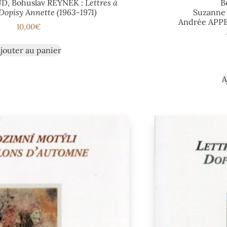
D, Bohuslav REYNEK :
Lettres à
B
Dopisy Annette (1963-1971)
Suzanne
Andrée APP
10,00
€
jouter au panier
A