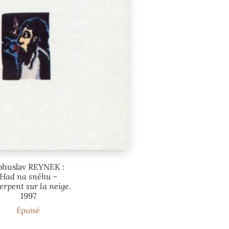
ohuslav REYNEK :
Had na sněhu –
erpent sur la neige
.
1997
Épuisé