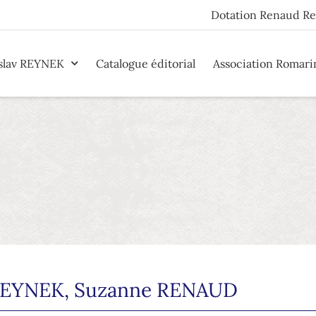
Dotation Renaud R
slav REYNEK
Catalogue éditorial
Association Romari
REYNEK
,
Suzanne RENAUD