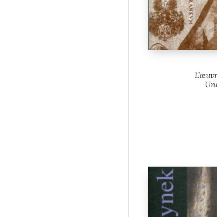
L’œuvr
Une