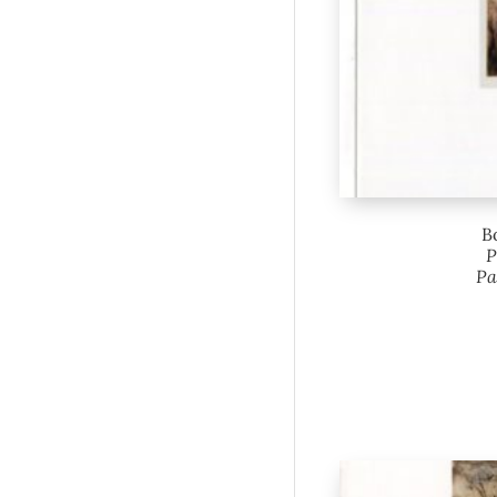
B
P
Pa