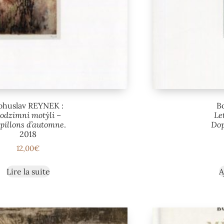
ohuslav REYNEK :
B
odzimní motýli –
Le
pillons d’automne
.
Dop
2018
12,00
€
Lire la suite
A