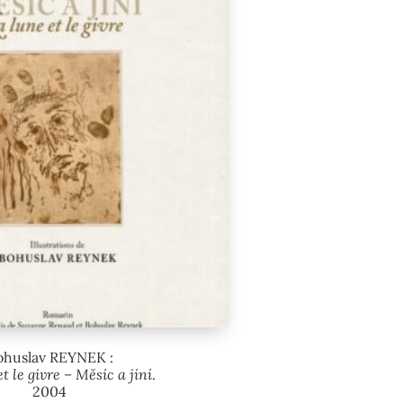
ohuslav REYNEK :
t le givre – Měsíc a jíní
.
2004