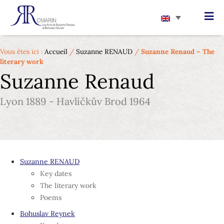
Vous êtes ici :
Accueil
/
Suzanne RENAUD
/
Suzanne Renaud – The
literary work
Suzanne Renaud
Lyon 1889 - Havlíčkův Brod 1964
Suzanne RENAUD
Key dates
The literary work
Poems
Bohuslav Reynek