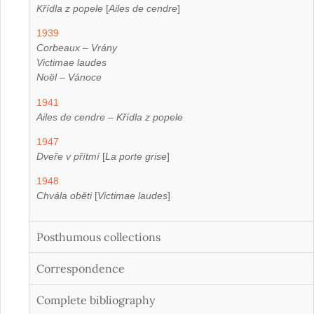
Křídla z popele
[
Ailes de cendre
]
1939
Corbeaux – Vrány
Victimae laudes
Noël – Vánoce
1941
Ailes de cendre – Křídla z popele
1947
Dveře v přítmí
[
La porte grise
]
1948
Chvála oběti
[
Victimae laudes
]
Posthumous collections
Correspondence
Complete bibliography