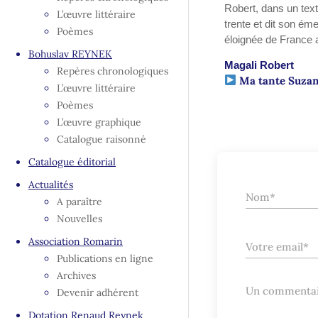
Robert, dans un text
L’œuvre littéraire
trente et dit son ém
Poèmes
éloignée de France 
Bohuslav REYNEK
Magali Robert
Repères chronologiques
Ma tante Suzan
L’œuvre littéraire
Poèmes
L’œuvre graphique
Catalogue raisonné
Catalogue éditorial
Actualités
A paraître
Nouvelles
Association Romarin
Publications en ligne
Archives
Devenir adhérent
Dotation Renaud Reynek