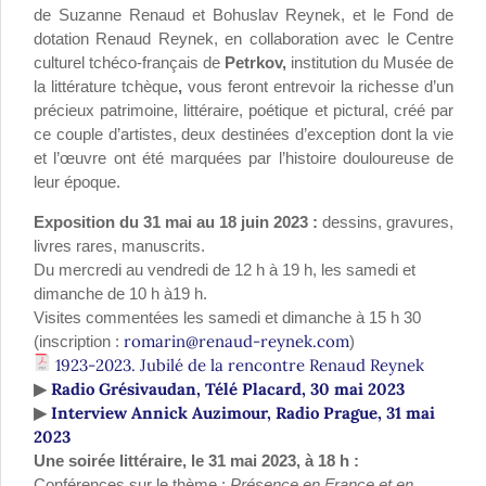
de Suzanne Renaud et Bohuslav Reynek, et le Fond de
dotation Renaud Reynek, en collaboration avec le Centre
culturel tchéco-français de
Petrkov,
institution du Musée de
la littérature tchèque
,
vous feront entrevoir la richesse d’un
précieux patrimoine, littéraire, poétique et pictural, créé par
ce couple d’artistes, deux destinées d’exception dont la vie
et l’œuvre ont été marquées par l’histoire douloureuse de
leur époque.
Exposition du 31 mai au 18 juin 2023 :
dessins, gravures,
livres rares, manuscrits.
Du mercredi au vendredi de 12 h à 19 h, les samedi et
dimanche de 10 h à19 h.
Visites commentées les samedi et dimanche à 15 h 30
romarin@renaud-reynek.com
(inscription :
)
1923-2023. Jubilé de la rencontre Renaud Reynek
Radio Grésivaudan, Télé Placard, 30 mai 2023
▶
Interview Annick Auzimour, Radio Prague, 31 mai
▶
2023
Une soirée littéraire, le 31 mai 2023, à 18 h :
Conférences sur le thème :
Présence en France et en